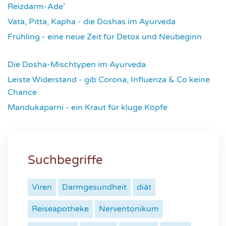
Reizdarm-Ade’
4316
Vata, Pitta, Kapha - die Doshas im Ayurveda
4396
Frühling - eine neue Zeit für Detox und Neubeginn
4421
Die Dosha-Mischtypen im Ayurveda
4611
Leiste Widerstand - gib Corona, Influenza & Co keine
Chance
4633
Mandukaparni - ein Kraut für kluge Köpfe
7332
Suchbegriffe
Viren
Darmgesundheit
diät
Reiseapotheke
Nerventonikum