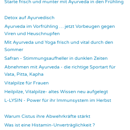
Starte frisch und munter mit Ayurveda in den Frühling
3730
Detox auf Ayurvedisch
3788
Ayurveda im Vorfrühling … jetzt Vorbeugen gegen
Viren und Heuschnupfen
3799
Mit Ayurveda und Yoga frisch und vital durch den
Sommer
3950
Safran - Stimmungsaufheller in dunklen Zeiten
4050
Abnehmen mit Ayurveda - die richtige Sportart für
Vata, Pitta, Kapha
4085
Vitalpilze für Frauen
4110
Heilpilze, Vitalpilze- altes Wissen neu aufgelegt
4138
L-LYSIN - Power für ihr Immunsystem im Herbst
4267
Warum Cistus ihre Abwehrkräfte stärkt
4305
Was ist eine Histamin-Unverträglichkeit ?
4308