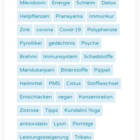
Mikrobiom
Energie
Schleim
Detox
Heilpflanzen
Pranayama
Immunkur
Zink
corona
Covid-19
Polyphenole
Pyrolliker
gedächtnis
Psyche
Brahmi
Immunsystem
Schadstoffe
Mandukarpani
Bitterstoffe
Pippali
Heilmittel
PMS
Cistus
Stoffwechsel
Entschlacken
vegan
Konzentration
Zistrose
Tipps
Kundalini Yoga
antioxidativ
Lysin
Porridge
Leistungssteigerung
Trikatu