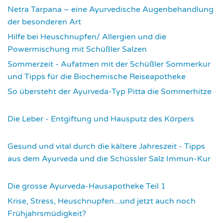
Netra Tarpana – eine Ayurvedische Augenbehandlung
der besonderen Art
2986
Hilfe bei Heuschnupfen/ Allergien und die
Powermischung mit Schüßler Salzen
3364
Sommerzeit - Aufatmen mit der Schüßler Sommerkur
und Tipps für die Biochemische Reiseapotheke
3459
So übersteht der Ayurveda-Typ Pitta die Sommerhitze
3548
Die Leber - Entgiftung und Hausputz des Körpers
3574
Gesund und vital durch die kältere Jahreszeit - Tipps
aus dem Ayurveda und die Schüssler Salz Immun-Kur
3594
Die grosse Ayurveda-Hausapotheke Teil 1
3600
Krise, Stress, Heuschnupfen...und jetzt auch noch
Frühjahrsmüdigkeit?
3683