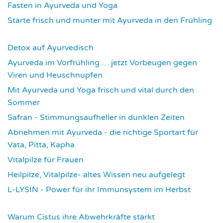
Fasten in Ayurveda und Yoga
3714
Starte frisch und munter mit Ayurveda in den Frühling
3733
Detox auf Ayurvedisch
3798
Ayurveda im Vorfrühling … jetzt Vorbeugen gegen
Viren und Heuschnupfen
3804
Mit Ayurveda und Yoga frisch und vital durch den
Sommer
3954
Safran - Stimmungsaufheller in dunklen Zeiten
4057
Abnehmen mit Ayurveda - die richtige Sportart für
Vata, Pitta, Kapha
4087
Vitalpilze für Frauen
4114
Heilpilze, Vitalpilze- altes Wissen neu aufgelegt
4144
L-LYSIN - Power für ihr Immunsystem im Herbst
4273
Warum Cistus ihre Abwehrkräfte stärkt
4313