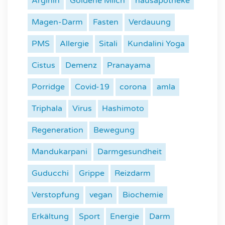
Arginin
Goldene Milch
hausapotheke
Magen-Darm
Fasten
Verdauung
PMS
Allergie
Sitali
Kundalini Yoga
Cistus
Demenz
Pranayama
Porridge
Covid-19
corona
amla
Triphala
Virus
Hashimoto
Regeneration
Bewegung
Mandukarpani
Darmgesundheit
Guducchi
Grippe
Reizdarm
Verstopfung
vegan
Biochemie
Erkältung
Sport
Energie
Darm