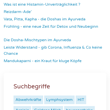
Was ist eine Histamin-Unverträglichkeit ?
4317
Reizdarm-Ade’
4324
Vata, Pitta, Kapha - die Doshas im Ayurveda
4402
Frühling - eine neue Zeit für Detox und Neubeginn
4426
Die Dosha-Mischtypen im Ayurveda
4621
Leiste Widerstand - gib Corona, Influenza & Co keine
Chance
4640
Mandukaparni - ein Kraut für kluge Köpfe
7341
Suchbegriffe
Abwehrkräfte
Lymphsystem
HIT