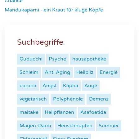
Chance
4641
Mandukaparni - ein Kraut für kluge Köpfe
7342
Suchbegriffe
Guducchi
Psyche
hausapotheke
Schleim
Anti Aging
Heilpilz
Energie
corona
Angst
Kapha
Auge
vegetarisch
Polyphenole
Demenz
maitake
Heilpflanzen
Asafoetida
Magen-Darm
Heuschnupfen
Sommer
Chlorophyll
Sicca Syndrom