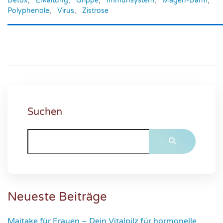
Detox
,
Erkältung
,
Grippe
,
Immunsystem
,
Magen-Darm
,
Polyphenole
,
Virus
,
Zistrose
Suchen
Neueste Beiträge
Maitake für Frauen – Dein Vitalpilz für hormonelle