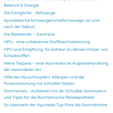
Balance & Energie
1181
Die Königliche - Abhyanga
1639
Ayurvedische Schwangerschaftsmassage vor und
nach der Geburt
1787
Die Belebende – Garshana
2240
HPU - eine unbekannte Stoffwechselstörung
2626
HPU und Entgiftung: So befreist du deinen Körper von
Schadstoffen
2849
Netra Tarpana – eine Ayurvedische Augenbehandlung
der besonderen Art
2986
Hilfe bei Heuschnupfen/ Allergien und die
Powermischung mit Schüßler Salzen
3364
Sommerzeit - Aufatmen mit der Schüßler Sommerkur
und Tipps für die Biochemische Reiseapotheke
3459
So übersteht der Ayurveda-Typ Pitta die Sommerhitze
3549