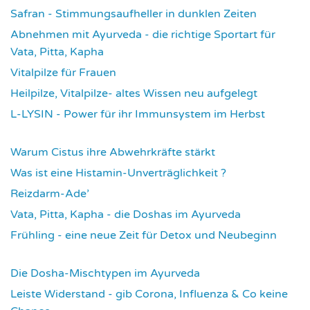
Safran - Stimmungsaufheller in dunklen Zeiten
4057
Abnehmen mit Ayurveda - die richtige Sportart für
Vata, Pitta, Kapha
4087
Vitalpilze für Frauen
4114
Heilpilze, Vitalpilze- altes Wissen neu aufgelegt
4145
L-LYSIN - Power für ihr Immunsystem im Herbst
4273
Warum Cistus ihre Abwehrkräfte stärkt
4314
Was ist eine Histamin-Unverträglichkeit ?
4317
Reizdarm-Ade’
4327
Vata, Pitta, Kapha - die Doshas im Ayurveda
4402
Frühling - eine neue Zeit für Detox und Neubeginn
4426
Die Dosha-Mischtypen im Ayurveda
4622
Leiste Widerstand - gib Corona, Influenza & Co keine