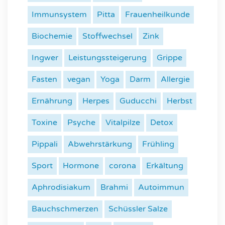
Immunsystem
Pitta
Frauenheilkunde
Biochemie
Stoffwechsel
Zink
Ingwer
Leistungssteigerung
Grippe
Fasten
vegan
Yoga
Darm
Allergie
Ernährung
Herpes
Guducchi
Herbst
Toxine
Psyche
Vitalpilze
Detox
Pippali
Abwehrstärkung
Frühling
Sport
Hormone
corona
Erkältung
Aphrodisiakum
Brahmi
Autoimmun
Bauchschmerzen
Schüssler Salze