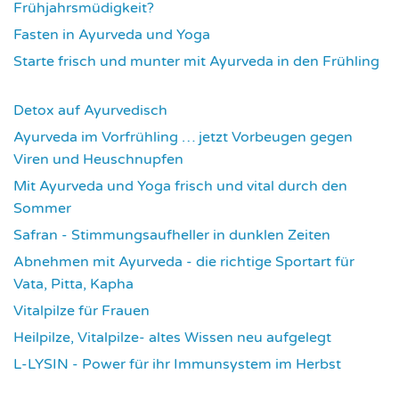
Frühjahrsmüdigkeit?
3675
Fasten in Ayurveda und Yoga
3708
Starte frisch und munter mit Ayurveda in den Frühling
3729
Detox auf Ayurvedisch
3788
Ayurveda im Vorfrühling … jetzt Vorbeugen gegen
Viren und Heuschnupfen
3799
Mit Ayurveda und Yoga frisch und vital durch den
Sommer
3950
Safran - Stimmungsaufheller in dunklen Zeiten
4049
Abnehmen mit Ayurveda - die richtige Sportart für
Vata, Pitta, Kapha
4084
Vitalpilze für Frauen
4107
Heilpilze, Vitalpilze- altes Wissen neu aufgelegt
4137
L-LYSIN - Power für ihr Immunsystem im Herbst
4267