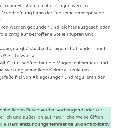
ondern im Halsbereich abgefangen werden
 Mundspülung kann der Tee seine antiseptische
n
cken werden gebunden und leichter ausgeschieden
 vorsichtig auf betroffene Stellen tupfen und
gen, sorgt Zistustee für einen strahlenden Teint
hes Gesichtswasser
all:
Cistus schützt hier die Magenschleimhaut und
che Wirkung schädliche Keime auszuleiten
tgefäße frei von Ablagerungen und regulieren den
erschiedlichen Beschwerden vorbeugend oder zur
rlich und äußerlich auf natürliche Weise Giften
die stark
entzündungshemmende
und
antioxidativ