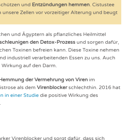
chützen und
Entzündungen hemmen
. Cistustee
 unsere Zellen vor vorzeitiger Alterung und beugt
hen und Ägyptern als pflanzliches Heilmittel
schleunigen den
Detox-Prozess
und sorgen dafür,
lichen Toxinen befreien kann. Diese Toxine nehmen
und industriell verarbeitenden Essen zu uns. Auch
n Wirkung auf den Darm.
Hemmung der Vermehrung von Viren
im
Zistrose als dem
Virenblocker
schlechthin. 2016 hat
 in einer Studie
die positive Wirkung des
.
tarker Virenblocker und sorgt dafür, dass sich