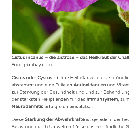
Cistus incanus – die Zistrose – das Heilkraut der Chalk
Foto: pixabay.com
Cistus
oder
Cystus
ist eine Heilpflanze, die ursprüngl
abstammt und eine Fülle an
Antioxidantien
und
Vita
zur Stärkung der Gesundheit und und zur Behandlung v
der stärksten Heilpflanzen für das
Immunsystem
, zu
Neurodermitis
erfolgreich einsetzbar.
Diese
Stärkung der Abwehrkräfte
ist gerade in der he
Belastung durch Umwelteinflüsse das empfindliche Gl