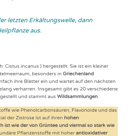
der letzten Erkältungswelle, dann
eilpflanze aus.
: Cistus incanus ) hergestellt. Sie ist ein kleiner
ttelmeerraum, besonders in
Griechenland
nfach ihre Blätter ein und wartet auf den nächsten
lang verharren. Insgesamt gibt es 20 verschiedene
ergestellt und stammt aus
Wildsammlungen
.
stoffe wie Phenolcarbonsäuren, Flavonoide und das
al der Zistrose ist auf ihren
hohen
h ist wie der von Grüntee und viermal so stark wie
kundäre Pflanzenstoffe mit hoher
antioxidativer