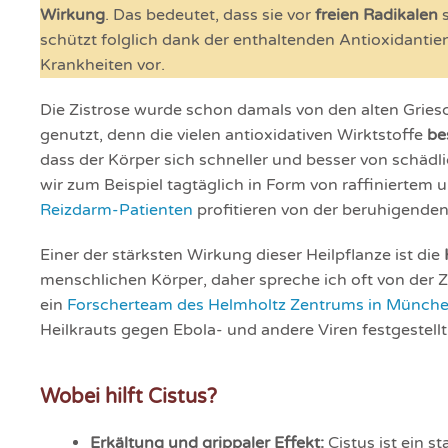
Wirkung
. Das bedeutet, dass sie vor
freien Radikalen
s
schützt folglich dank der enthaltenden Antioxidantien
Krankheiten vor.
Die Zistrose wurde schon damals von den alten Griesc
genutzt, denn die vielen antioxidativen Wirktstoffe
be
dass der Körper sich schneller und besser von schäd
wir zum Beispiel tagtäglich in Form von raffiniertem 
Reizdarm-Patienten
profitieren von der beruhigende
Einer der stärksten Wirkung dieser Heilpflanze ist die
menschlichen Körper, daher spreche ich oft von der 
ein
Forscherteam des Helmholtz Zentrums in München
Heilkrauts gegen Ebola- und andere Viren festgestellt
Wobei hilft Cistus?
Erkältung und grippaler Effekt:
Cistus ist ein s