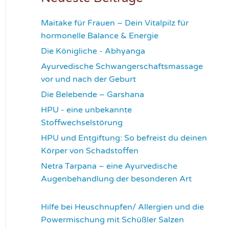
Maitake für Frauen – Dein Vitalpilz für
hormonelle Balance & Energie
1171
Die Königliche - Abhyanga
1633
Ayurvedische Schwangerschaftsmassage
vor und nach der Geburt
1779
Die Belebende – Garshana
2233
HPU - eine unbekannte
Stoffwechselstörung
2616
HPU und Entgiftung: So befreist du deinen
Körper von Schadstoffen
2828
Netra Tarpana – eine Ayurvedische
Augenbehandlung der besonderen Art
2974
Hilfe bei Heuschnupfen/ Allergien und die
Powermischung mit Schüßler Salzen