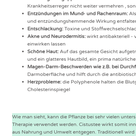
Krankheitserreger nicht weiter vermehren , s
Entzündungen im Mund- und Rachenraum:
Als
und entzündungshemmende Wirkung entfalte
Entschlackung:
Toxine und Stoffwechselschla
Akne und Neurodermitis:
wirkt antibakteriell -
einwirken lassen
Schöne Haut:
Auf das gesamte Gesicht aufgetra
und ein glatteres Hautbild, ein prima natürlic
Magen-Darm-Beschwerden wie z.B. bei Durchf
Darmoberfläche und hilft durch die antibiotis
Herzprobleme:
die Polyphenole halten die Blu
Cholesterinspiegel
Wie man sieht, kann die Pflanze bei sehr vielen unt
Therapie verwendet werden. Cistustee wirkt somit inne
aus Nahrung und Umwelt entgegen. Traditionell wird 