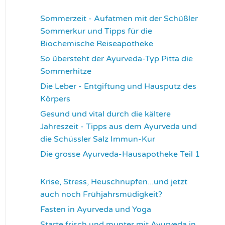
3358
Sommerzeit - Aufatmen mit der Schüßler
Sommerkur und Tipps für die
Biochemische Reiseapotheke
3452
So übersteht der Ayurveda-Typ Pitta die
Sommerhitze
3535
Die Leber - Entgiftung und Hausputz des
Körpers
3552
Gesund und vital durch die kältere
Jahreszeit - Tipps aus dem Ayurveda und
die Schüssler Salz Immun-Kur
3583
Die grosse Ayurveda-Hausapotheke Teil 1
3593
Krise, Stress, Heuschnupfen...und jetzt
auch noch Frühjahrsmüdigkeit?
3669
Fasten in Ayurveda und Yoga
3703
Starte frisch und munter mit Ayurveda in