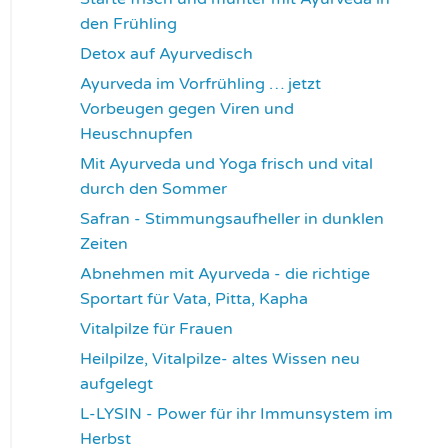
den Frühling
3727
Detox auf Ayurvedisch
3781
Ayurveda im Vorfrühling … jetzt
Vorbeugen gegen Viren und
Heuschnupfen
3791
Mit Ayurveda und Yoga frisch und vital
durch den Sommer
3944
Safran - Stimmungsaufheller in dunklen
Zeiten
4041
Abnehmen mit Ayurveda - die richtige
Sportart für Vata, Pitta, Kapha
4081
Vitalpilze für Frauen
4102
Heilpilze, Vitalpilze- altes Wissen neu
aufgelegt
4131
L-LYSIN - Power für ihr Immunsystem im
Herbst
4261