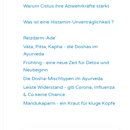
Warum Cistus ihre Abwehrkräfte stärkt
4297
Was ist eine Histamin-Unverträglichkeit ?
4305
Reizdarm-Ade’
4306
Vata, Pitta, Kapha - die Doshas im
Ayurveda
4391
Frühling - eine neue Zeit für Detox und
Neubeginn
4418
Die Dosha-Mischtypen im Ayurveda
4608
Leiste Widerstand - gib Corona, Influenza
& Co keine Chance
4628
Mandukaparni - ein Kraut für kluge Köpfe
7320