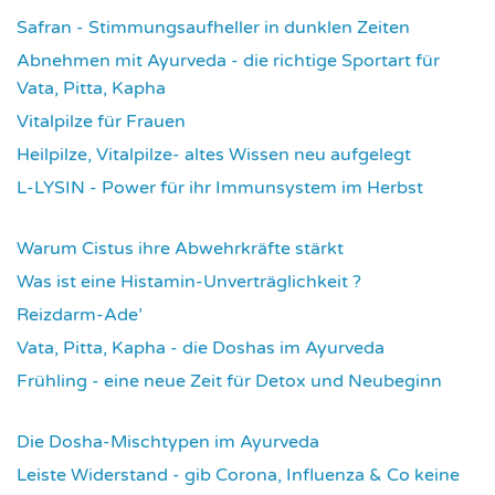
Safran - Stimmungsaufheller in dunklen Zeiten
4059
Abnehmen mit Ayurveda - die richtige Sportart für
Vata, Pitta, Kapha
4087
Vitalpilze für Frauen
4114
Heilpilze, Vitalpilze- altes Wissen neu aufgelegt
4146
L-LYSIN - Power für ihr Immunsystem im Herbst
4273
Warum Cistus ihre Abwehrkräfte stärkt
4316
Was ist eine Histamin-Unverträglichkeit ?
4318
Reizdarm-Ade’
4327
Vata, Pitta, Kapha - die Doshas im Ayurveda
4402
Frühling - eine neue Zeit für Detox und Neubeginn
4426
Die Dosha-Mischtypen im Ayurveda
4623
Leiste Widerstand - gib Corona, Influenza & Co keine