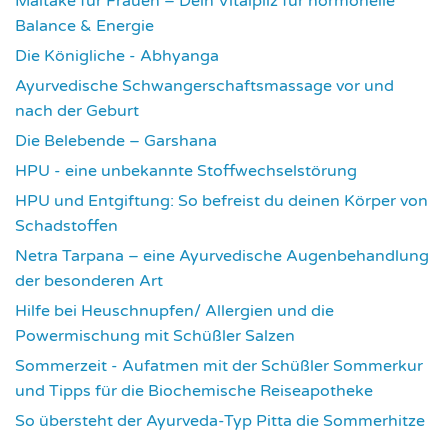
Maitake für Frauen – Dein Vitalpilz für hormonelle
Balance & Energie
1181
Die Königliche - Abhyanga
1639
Ayurvedische Schwangerschaftsmassage vor und
nach der Geburt
1787
Die Belebende – Garshana
2240
HPU - eine unbekannte Stoffwechselstörung
2626
HPU und Entgiftung: So befreist du deinen Körper von
Schadstoffen
2849
Netra Tarpana – eine Ayurvedische Augenbehandlung
der besonderen Art
2987
Hilfe bei Heuschnupfen/ Allergien und die
Powermischung mit Schüßler Salzen
3365
Sommerzeit - Aufatmen mit der Schüßler Sommerkur
und Tipps für die Biochemische Reiseapotheke
3460
So übersteht der Ayurveda-Typ Pitta die Sommerhitze
3549