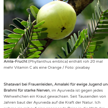
Amla-Frucht
(Phyllanthus emblica) enthält roh 20 mal
mehr Vitamin C als eine Orange / Foto: pixabay
Shatavari bei Frauenleiden, Amalaki für ewige Jugend u
Brahmi für starke Nerven
, im Ayurveda ist gegen jedes
Wehwehchen ein Kraut gewachsen. Seit Tausenden von
Jahren baut der Ayurveda auf die Kraft der Natur. Ich