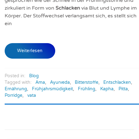
gesprochen wie der Schnee in der Frühlingssonne und
zirkuliert in Form von
Schlacken
via Blut und Lymphe im
Körper. Der Stoffwechsel verlangsamt sich, es stellt sich
ein
Weiterlesen
Posted in:
Blog
Tagged with:
Ama
,
Ayurveda
,
Bitterstoffe
,
Entschlacken
,
Ernährung
,
Frühjahrsmüdigkeit
,
Frühling
,
Kapha
,
Pitta
,
Porridge
,
vata