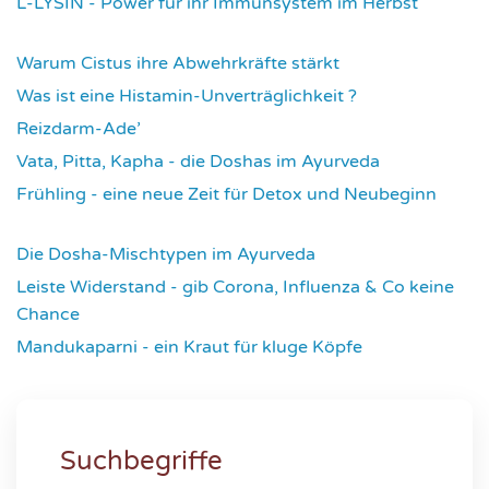
L-LYSIN - Power für ihr Immunsystem im Herbst
4267
Warum Cistus ihre Abwehrkräfte stärkt
4304
Was ist eine Histamin-Unverträglichkeit ?
4308
Reizdarm-Ade’
4314
Vata, Pitta, Kapha - die Doshas im Ayurveda
4395
Frühling - eine neue Zeit für Detox und Neubeginn
4421
Die Dosha-Mischtypen im Ayurveda
4611
Leiste Widerstand - gib Corona, Influenza & Co keine
Chance
4633
Mandukaparni - ein Kraut für kluge Köpfe
7331
Suchbegriffe