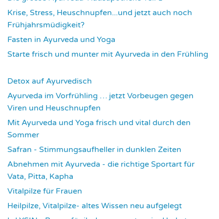
Krise, Stress, Heuschnupfen...und jetzt auch noch
Frühjahrsmüdigkeit?
3675
Fasten in Ayurveda und Yoga
3708
Starte frisch und munter mit Ayurveda in den Frühling
3730
Detox auf Ayurvedisch
3788
Ayurveda im Vorfrühling … jetzt Vorbeugen gegen
Viren und Heuschnupfen
3799
Mit Ayurveda und Yoga frisch und vital durch den
Sommer
3950
Safran - Stimmungsaufheller in dunklen Zeiten
4050
Abnehmen mit Ayurveda - die richtige Sportart für
Vata, Pitta, Kapha
4084
Vitalpilze für Frauen
4107
Heilpilze, Vitalpilze- altes Wissen neu aufgelegt
4138