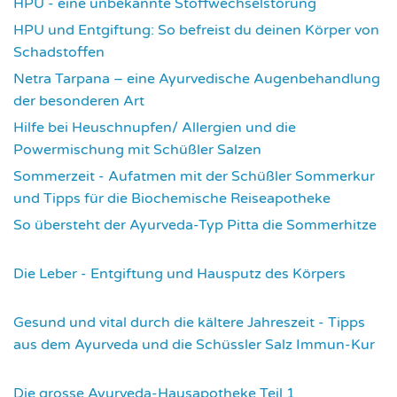
HPU - eine unbekannte Stoffwechselstörung
2621
HPU und Entgiftung: So befreist du deinen Körper von
Schadstoffen
2835
Netra Tarpana – eine Ayurvedische Augenbehandlung
der besonderen Art
2976
Hilfe bei Heuschnupfen/ Allergien und die
Powermischung mit Schüßler Salzen
3362
Sommerzeit - Aufatmen mit der Schüßler Sommerkur
und Tipps für die Biochemische Reiseapotheke
3455
So übersteht der Ayurveda-Typ Pitta die Sommerhitze
3541
Die Leber - Entgiftung und Hausputz des Körpers
3559
Gesund und vital durch die kältere Jahreszeit - Tipps
aus dem Ayurveda und die Schüssler Salz Immun-Kur
3591
Die grosse Ayurveda-Hausapotheke Teil 1
3596