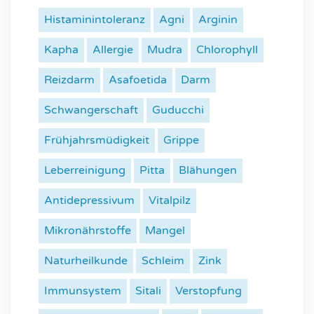
Histaminintoleranz
Agni
Arginin
Kapha
Allergie
Mudra
Chlorophyll
Reizdarm
Asafoetida
Darm
Schwangerschaft
Guducchi
Frühjahrsmüdigkeit
Grippe
Leberreinigung
Pitta
Blähungen
Antidepressivum
Vitalpilz
Mikronährstoffe
Mangel
Naturheilkunde
Schleim
Zink
Immunsystem
Sitali
Verstopfung