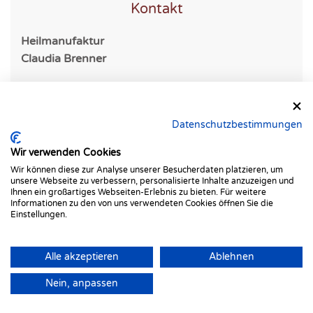
Kontakt
Heilmanufaktur
Claudia Brenner
Knobelsdorffstr. 32
14059 Berlin
Datenschutzbestimmungen
Tel.: 030/ 896 244 98
Wir verwenden Cookies
E-Mail:
info@heilmanufaktur.de
Wir können diese zur Analyse unserer Besucherdaten platzieren, um
unsere Webseite zu verbessern, personalisierte Inhalte anzuzeigen und
Ihnen ein großartiges Webseiten-Erlebnis zu bieten. Für weitere
Informationen zu den von uns verwendeten Cookies öffnen Sie die
Einstellungen.
Anfahrt
Alle akzeptieren
Ablehnen
Nein, anpassen
Eine genaue Anfahrtsbeschreibung bekommen Sie