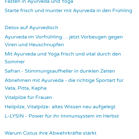
Fasten in Ayurveda und Yoga
3715
Starte frisch und munter mit Ayurveda in den Frühling
3734
Detox auf Ayurvedisch
3798
Ayurveda im Vorfrühling … jetzt Vorbeugen gegen
Viren und Heuschnupfen
3804
Mit Ayurveda und Yoga frisch und vital durch den
Sommer
3954
Safran - Stimmungsaufheller in dunklen Zeiten
4059
Abnehmen mit Ayurveda - die richtige Sportart für
Vata, Pitta, Kapha
4087
Vitalpilze für Frauen
4114
Heilpilze, Vitalpilze- altes Wissen neu aufgelegt
4146
L-LYSIN - Power für ihr Immunsystem im Herbst
4273
Warum Cistus ihre Abwehrkräfte stärkt
4316