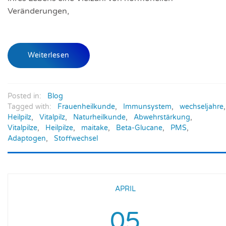
Veränderungen,
Weiterlesen
Posted in:
Blog
Tagged with:
Frauenheilkunde
,
Immunsystem
,
wechseljahre
,
Heilpilz
,
Vitalpilz
,
Naturheilkunde
,
Abwehrstärkung
,
Vitalpilze
,
Heilpilze
,
maitake
,
Beta-Glucane
,
PMS
,
Adaptogen
,
Stoffwechsel
APRIL
05