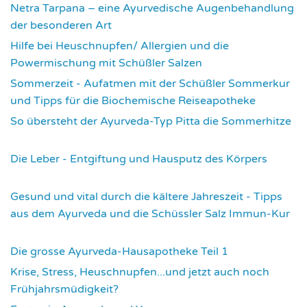
Netra Tarpana – eine Ayurvedische Augenbehandlung
der besonderen Art
2986
Hilfe bei Heuschnupfen/ Allergien und die
Powermischung mit Schüßler Salzen
3365
Sommerzeit - Aufatmen mit der Schüßler Sommerkur
und Tipps für die Biochemische Reiseapotheke
3460
So übersteht der Ayurveda-Typ Pitta die Sommerhitze
3549
Die Leber - Entgiftung und Hausputz des Körpers
3578
Gesund und vital durch die kältere Jahreszeit - Tipps
aus dem Ayurveda und die Schüssler Salz Immun-Kur
3594
Die grosse Ayurveda-Hausapotheke Teil 1
3600
Krise, Stress, Heuschnupfen...und jetzt auch noch
Frühjahrsmüdigkeit?
3685