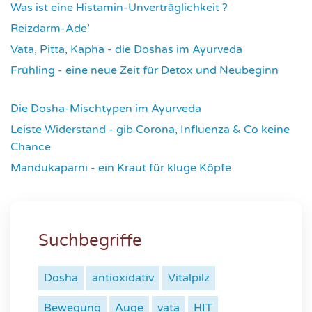
Was ist eine Histamin-Unverträglichkeit ?
4318
Reizdarm-Ade’
4327
Vata, Pitta, Kapha - die Doshas im Ayurveda
4402
Frühling - eine neue Zeit für Detox und Neubeginn
4426
Die Dosha-Mischtypen im Ayurveda
4622
Leiste Widerstand - gib Corona, Influenza & Co keine
Chance
4641
Mandukaparni - ein Kraut für kluge Köpfe
7343
Suchbegriffe
Dosha
antioxidativ
Vitalpilz
Bewegung
Auge
vata
HIT