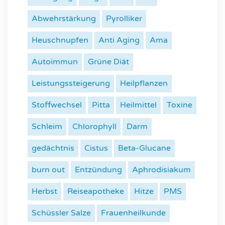
Abwehrstärkung
Pyrolliker
Heuschnupfen
Anti Aging
Ama
Autoimmun
Grüne Diät
Leistungssteigerung
Heilpflanzen
Stoffwechsel
Pitta
Heilmittel
Toxine
Schleim
Chlorophyll
Darm
gedächtnis
Cistus
Beta-Glucane
burn out
Entzündung
Aphrodisiakum
Herbst
Reiseapotheke
Hitze
PMS
Schüssler Salze
Frauenheilkunde