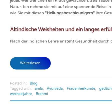
jedes Wehwehchen ein Kraut gewachsen. Seit Tausend
Natur. Ich nehme sie mit auf eine spannende Reise in 
wie Sie mit diesen
"Heilungsbeschleunigern"
ihre Ges
Altindische Weisheiten und ein langes erfü
Nach der indischen Lehre ensteht Gesundheit durc
Weiterlesen
Posted in:
Blog
Tagged with:
amla
,
Ayurveda
,
Frauenheilkunde
,
gedäch
wechseljahre
,
Brahmi