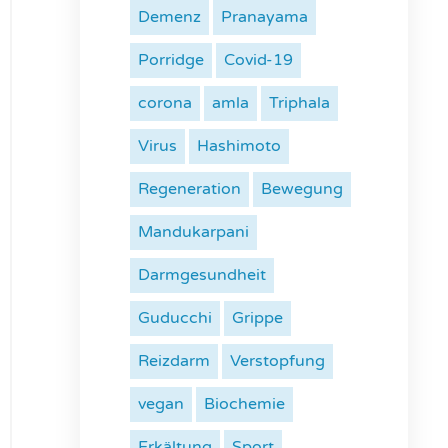
Demenz
Pranayama
Porridge
Covid-19
corona
amla
Triphala
Virus
Hashimoto
Regeneration
Bewegung
Mandukarpani
Darmgesundheit
Guducchi
Grippe
Reizdarm
Verstopfung
vegan
Biochemie
Erkältung
Sport