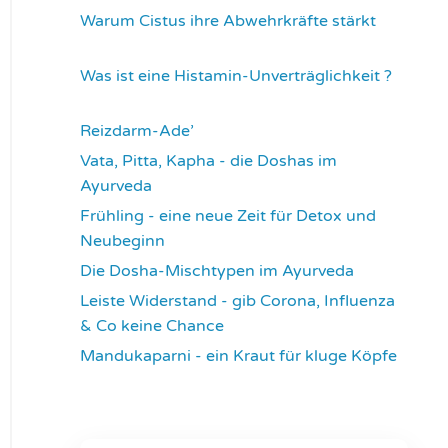
Warum Cistus ihre Abwehrkräfte stärkt
4313
Was ist eine Histamin-Unverträglichkeit ?
4317
Reizdarm-Ade’
4324
Vata, Pitta, Kapha - die Doshas im
Ayurveda
4402
Frühling - eine neue Zeit für Detox und
Neubeginn
4426
Die Dosha-Mischtypen im Ayurveda
4621
Leiste Widerstand - gib Corona, Influenza
& Co keine Chance
4640
Mandukaparni - ein Kraut für kluge Köpfe
7341