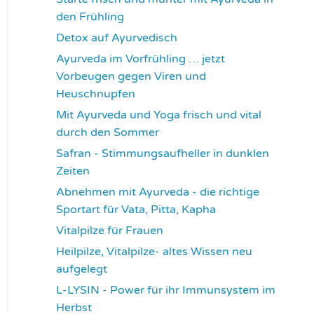
den Frühling
3733
Detox auf Ayurvedisch
3798
Ayurveda im Vorfrühling … jetzt
Vorbeugen gegen Viren und
Heuschnupfen
3804
Mit Ayurveda und Yoga frisch und vital
durch den Sommer
3954
Safran - Stimmungsaufheller in dunklen
Zeiten
4057
Abnehmen mit Ayurveda - die richtige
Sportart für Vata, Pitta, Kapha
4087
Vitalpilze für Frauen
4114
Heilpilze, Vitalpilze- altes Wissen neu
aufgelegt
4144
L-LYSIN - Power für ihr Immunsystem im
Herbst
4273