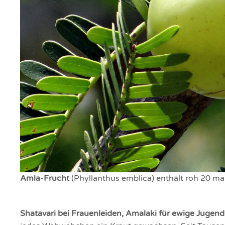
Amla-Frucht
(Phyllanthus emblica) enthält roh 20 ma
Shatavari bei Frauenleiden, Amalaki für ewige Jugen