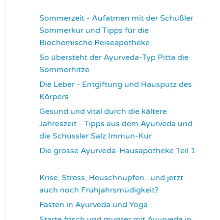
3364
Sommerzeit - Aufatmen mit der Schüßler
Sommerkur und Tipps für die
Biochemische Reiseapotheke
3459
So übersteht der Ayurveda-Typ Pitta die
Sommerhitze
3548
Die Leber - Entgiftung und Hausputz des
Körpers
3574
Gesund und vital durch die kältere
Jahreszeit - Tipps aus dem Ayurveda und
die Schüssler Salz Immun-Kur
3594
Die grosse Ayurveda-Hausapotheke Teil 1
3600
Krise, Stress, Heuschnupfen...und jetzt
auch noch Frühjahrsmüdigkeit?
3683
Fasten in Ayurveda und Yoga
3714
Starte frisch und munter mit Ayurveda in