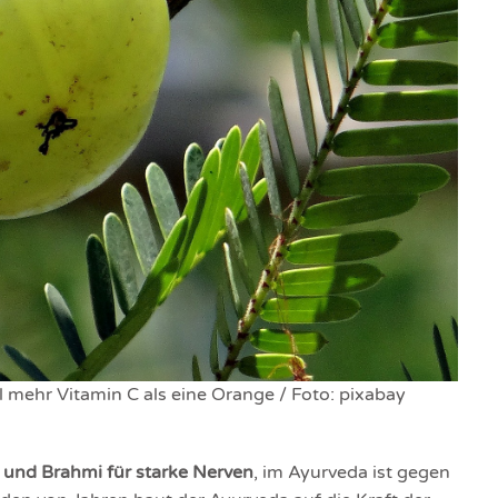
l mehr Vitamin C als eine Orange / Foto: pixabay
d und Brahmi für starke Nerven
, im Ayurveda ist gegen