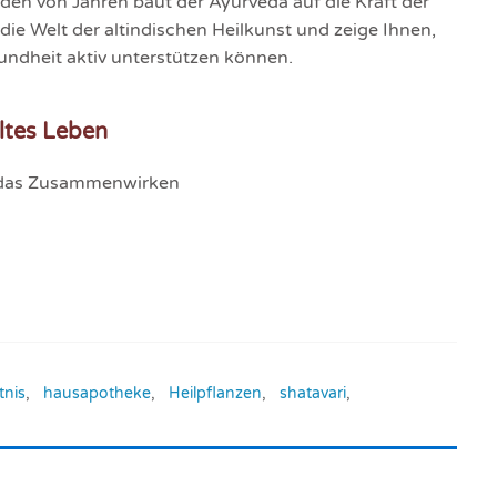
en von Jahren baut der Ayurveda auf die Kraft der
die Welt der altindischen Heilkunst und zeige Ihnen,
undheit aktiv unterstützen können.
lltes Leben
h das Zusammenwirken
tnis
,
hausapotheke
,
Heilpflanzen
,
shatavari
,