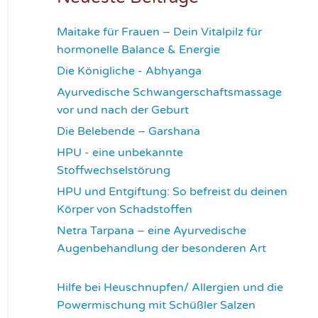
Maitake für Frauen – Dein Vitalpilz für
hormonelle Balance & Energie
1181
Die Königliche - Abhyanga
1639
Ayurvedische Schwangerschaftsmassage
vor und nach der Geburt
1787
Die Belebende – Garshana
2240
HPU - eine unbekannte
Stoffwechselstörung
2626
HPU und Entgiftung: So befreist du deinen
Körper von Schadstoffen
2847
Netra Tarpana – eine Ayurvedische
Augenbehandlung der besonderen Art
2986
Hilfe bei Heuschnupfen/ Allergien und die
Powermischung mit Schüßler Salzen