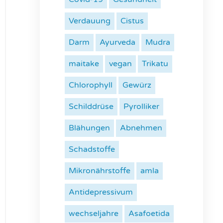
Verdauung
Cistus
Darm
Ayurveda
Mudra
maitake
vegan
Trikatu
Chlorophyll
Gewürz
Schilddrüse
Pyrolliker
Blähungen
Abnehmen
Schadstoffe
Mikronährstoffe
amla
Antidepressivum
wechseljahre
Asafoetida