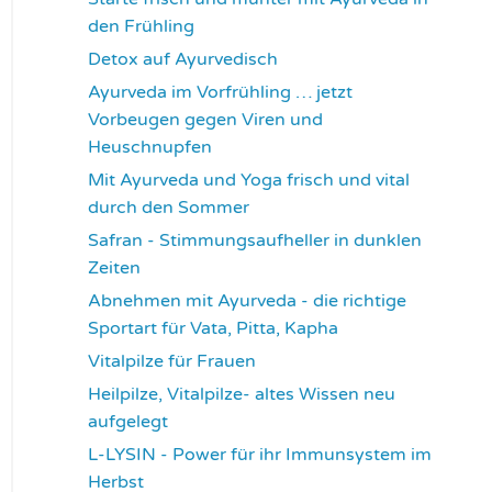
den Frühling
3729
Detox auf Ayurvedisch
3783
Ayurveda im Vorfrühling … jetzt
Vorbeugen gegen Viren und
Heuschnupfen
3794
Mit Ayurveda und Yoga frisch und vital
durch den Sommer
3947
Safran - Stimmungsaufheller in dunklen
Zeiten
4045
Abnehmen mit Ayurveda - die richtige
Sportart für Vata, Pitta, Kapha
4083
Vitalpilze für Frauen
4106
Heilpilze, Vitalpilze- altes Wissen neu
aufgelegt
4134
L-LYSIN - Power für ihr Immunsystem im
Herbst
4264