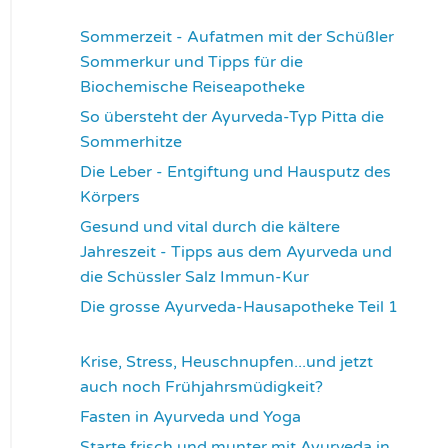
3360
Sommerzeit - Aufatmen mit der Schüßler
Sommerkur und Tipps für die
Biochemische Reiseapotheke
3455
So übersteht der Ayurveda-Typ Pitta die
Sommerhitze
3538
Die Leber - Entgiftung und Hausputz des
Körpers
3557
Gesund und vital durch die kältere
Jahreszeit - Tipps aus dem Ayurveda und
die Schüssler Salz Immun-Kur
3586
Die grosse Ayurveda-Hausapotheke Teil 1
3594
Krise, Stress, Heuschnupfen...und jetzt
auch noch Frühjahrsmüdigkeit?
3671
Fasten in Ayurveda und Yoga
3704
Starte frisch und munter mit Ayurveda in