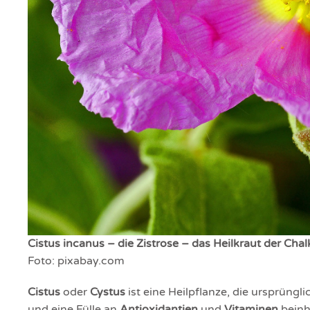
Cistus incanus – die Zistrose – das Heilkraut der Chalk
Foto: pixabay.com
Cistus
oder
Cystus
ist eine Heilpflanze, die ursprüng
und eine Fülle an
Antioxidantien
und
Vitaminen
beinha