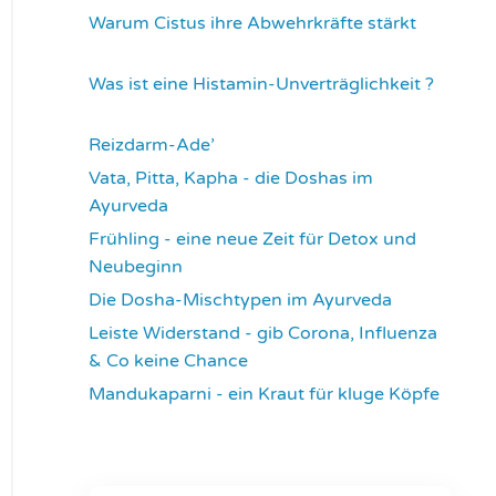
Warum Cistus ihre Abwehrkräfte stärkt
4301
Was ist eine Histamin-Unverträglichkeit ?
4308
Reizdarm-Ade’
4309
Vata, Pitta, Kapha - die Doshas im
Ayurveda
4392
Frühling - eine neue Zeit für Detox und
Neubeginn
4420
Die Dosha-Mischtypen im Ayurveda
4609
Leiste Widerstand - gib Corona, Influenza
& Co keine Chance
4630
Mandukaparni - ein Kraut für kluge Köpfe
7326