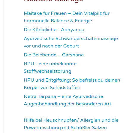
Maitake für Frauen – Dein Vitalpilz für
hormonelle Balance & Energie
1174
Die Königliche - Abhyanga
1635
Ayurvedische Schwangerschaftsmassage
vor und nach der Geburt
1779
Die Belebende – Garshana
2234
HPU - eine unbekannte
Stoffwechselstörung
2620
HPU und Entgiftung: So befreist du deinen
Körper von Schadstoffen
2831
Netra Tarpana – eine Ayurvedische
Augenbehandlung der besonderen Art
2976
Hilfe bei Heuschnupfen/ Allergien und die
Powermischung mit Schüßler Salzen