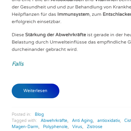
der Gesundheit und und zur Behandlung von Krankheite
Heilpflanzen für das
Immunsystem
, zum
Entschlacke
erfolgreich einsetzbar.
Diese
Stärkung der Abwehrkräfte
ist gerade in der he
Belastung durch Umwelteinflüsse das empfindliche Gl
durcheinander gebracht wird.
Falls
Weiterlesen
Posted in:
Blog
Tagged with:
Abwehrkräfte
,
Anti Aging
,
antioxidativ
,
Cis
Magen-Darm
,
Polyphenole
,
Virus
,
Zistrose