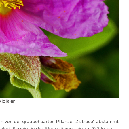
idikier
lich von der graubehaarten Pflanze „Zistrose“ abstammt
ltet. Sie wird in der Alternativmedizin zur Stärkung